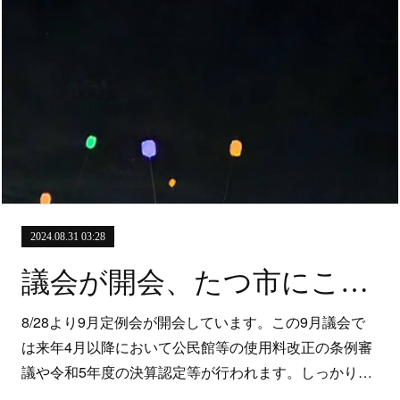
2024.08.31 03:28
議会が開会、たつ市にことがテレビで放映されます
8/28より9月定例会が開会しています。この9月議会で
は来年4月以降において公民館等の使用料改正の条例審
議や令和5年度の決算認定等が行われます。しっかり…