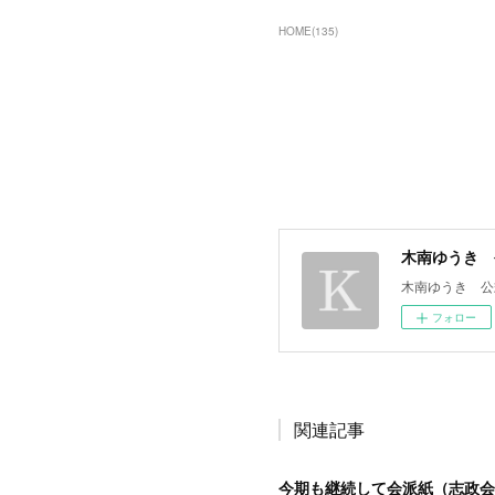
HOME
(
135
)
木南ゆうき 
木南ゆうき 公
フォロー
関連記事
今期も継続して会派紙（志政会