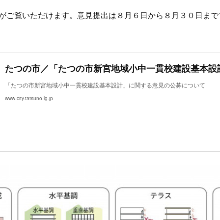
案がご覧いただけます。意見提出は８月６日から８月３０日まで
「たつの市新宮地域小中一貫校建設基本設計」に関する意見の公募について
www.city.tatsuno.lg.jp