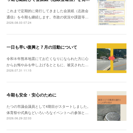
これまで定期的に発行してきました会派紙（志政会
通信）を今期も継続します。市政の状況や課題等…
2026.08.03 07:24
一日も早い復興と７月の活動について
令和８年熊本地震にてお亡くなりになられた方に心
からお悔やみを申し上げるとともに、被災された…
2026.07.31 11:15
今期も安全・安心のために
たつの市議会議員として4期目がスタートしました。
体育祭や式典などいろいろなイベントへの参加と…
2026.06.29 22:03