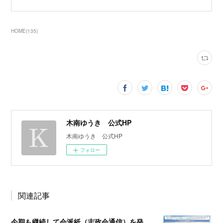
HOME
(
135
)
木南ゆうき 公式HP
木南ゆうき 公式HP
フォロー
関連記事
今期も継続して会派紙（志政会通信）を発行します