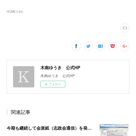
HOME
(
135
)
木南ゆうき 公式HP
木南ゆうき 公式HP
フォロー
関連記事
今期も継続して会派紙（志政会通信）を発行します