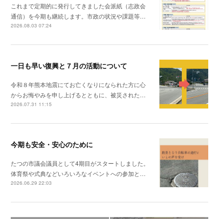
これまで定期的に発行してきました会派紙（志政会
通信）を今期も継続します。市政の状況や課題等…
2026.08.03 07:24
一日も早い復興と７月の活動について
令和８年熊本地震にてお亡くなりになられた方に心
からお悔やみを申し上げるとともに、被災された…
2026.07.31 11:15
今期も安全・安心のために
たつの市議会議員として4期目がスタートしました。
体育祭や式典などいろいろなイベントへの参加と…
2026.06.29 22:03