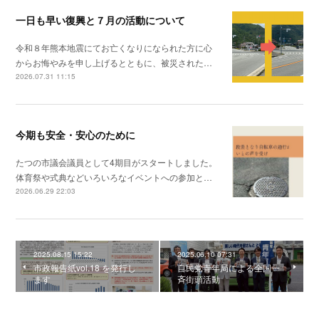
一日も早い復興と７月の活動について
令和８年熊本地震にてお亡くなりになられた方に心
からお悔やみを申し上げるとともに、被災された…
2026.07.31 11:15
今期も安全・安心のために
たつの市議会議員として4期目がスタートしました。
体育祭や式典などいろいろなイベントへの参加と…
2026.06.29 22:03
2025.08.15 15:22
2025.06.10 07:31
市政報告紙vol.18 を発行し
自民党青年局による全国一
ます
斉街頭活動