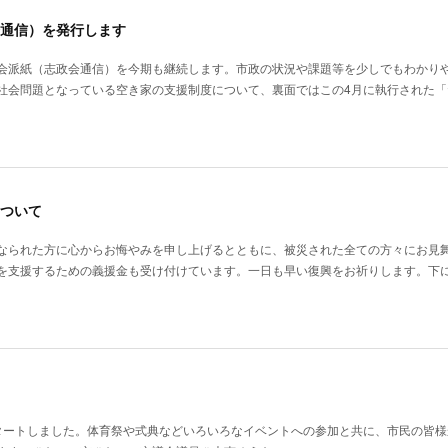
通信）を発行します
会派紙（志政会通信）を今期も継続します。市政の状況や課題等を少しでもわかり
社会問題となっている空き家の支援制度について、裏面ではこの4月に執行された「
ついて
なられた方に心からお悔やみを申し上げるとともに、被災された全ての方々にお見
を支援するための義援金も受け付けています。一日も早い復興をお祈りします。下
タートしました。体育祭や式典などいろいろなイベントへの参加と共に、市民の皆様