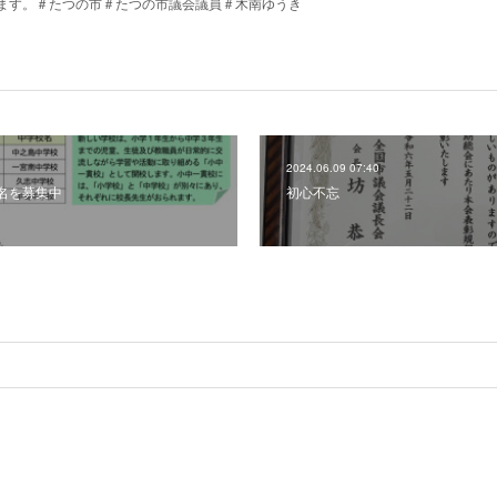
ます。＃たつの市＃たつの市議会議員＃木南ゆうき
2024.06.09 07:40
校名を募集中
初心不忘