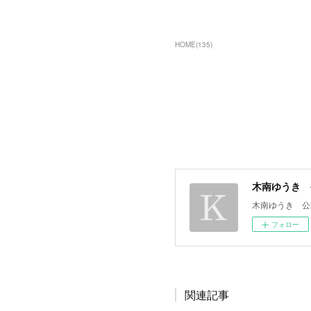
HOME
(
135
)
木南ゆうき 
木南ゆうき 公
フォロー
関連記事