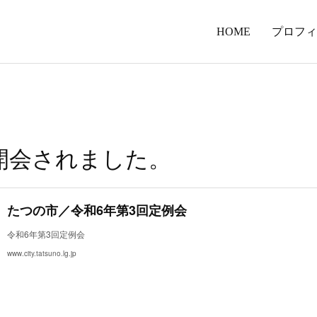
HOME
プロフィ
開会されました。
たつの市／令和6年第3回定例会
令和6年第3回定例会
www.city.tatsuno.lg.jp